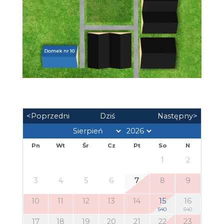
<Poprzedni
Dziś
Następny>
Pn
Wt
Śr
Cz
Pt
So
N
1
2
3
4
5
6
7
8
9
10
11
12
13
14
15
16
540
540
17
18
19
20
21
22
23