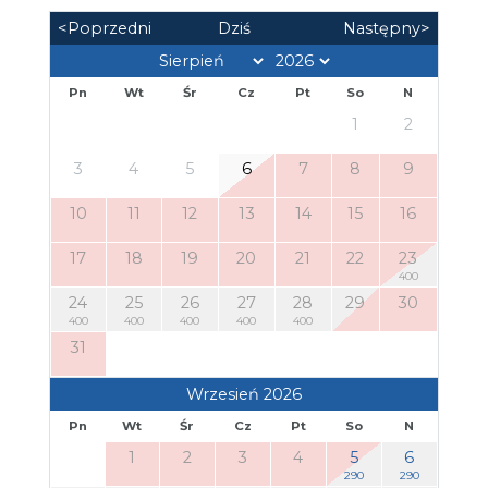
<Poprzedni
Dziś
Następny>
Pn
Wt
Śr
Cz
Pt
So
N
1
2
3
4
5
6
7
8
9
10
11
12
13
14
15
16
17
18
19
20
21
22
23
400
24
25
26
27
28
29
30
400
400
400
400
400
31
Wrzesień 2026
Pn
Wt
Śr
Cz
Pt
So
N
1
2
3
4
5
6
290
290